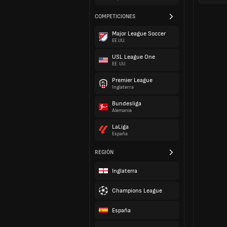
COMPETICIONES
Major League Soccer
EE.UU.
USL League One
EE. UU.
Premier League
Inglaterra
Bundesliga
Alemania
LaLiga
España
REGIÓN
Inglaterra
Champions League
España