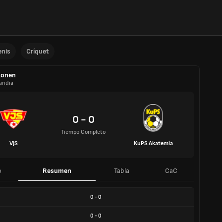
enis
Críquet
konen
landia
0 - 0
Tiempo Completo
VJS
KuPS Akatemia
o
Resumen
Tabla
CaC
0
-
0
0
-
0