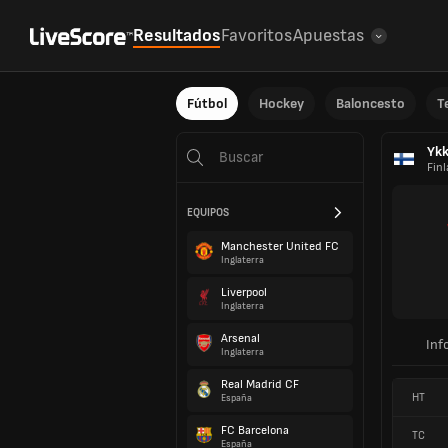
Resultados
Favoritos
Apuestas
Fútbol
Hockey
Baloncesto
T
Yk
Fin
EQUIPOS
Manchester United FC
Inglaterra
Liverpool
Inglaterra
Arsenal
Inf
Inglaterra
Real Madrid CF
HT
España
FC Barcelona
TC
España