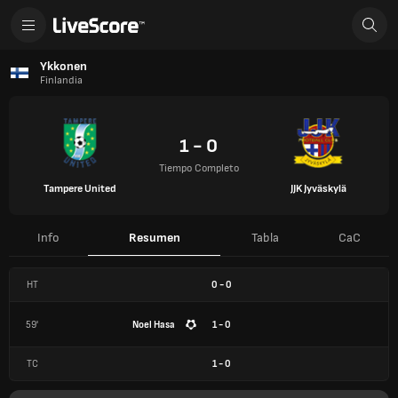
Ykkonen
Finlandia
1 - 0
Tiempo Completo
Tampere United
JJK Jyväskylä
Info
Resumen
Tabla
CaC
HT
0
-
0
59'
Noel Hasa
1 - 0
TC
1
-
0