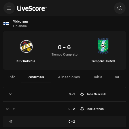
Ykkonen
Finlandia
0 - 6
Tiempo Completo
KPV Kokkola
Tampere United
Info
Resumen
Alineaciones
Tabla
CaC
5'
0 - 1
Taha Oezcelik
45 + 4'
0 - 2
Joel Laitinen
HT
0
-
2