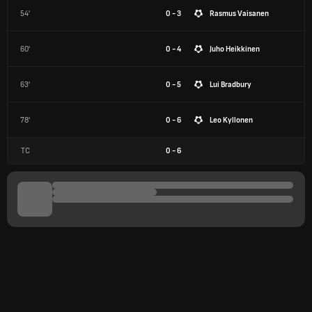
54'
0 - 3
Rasmus Vaisanen
60'
0 - 4
Juho Heikkinen
63'
0 - 5
Lui Bradbury
78'
0 - 6
Leo Kyllonen
TC
0
-
6