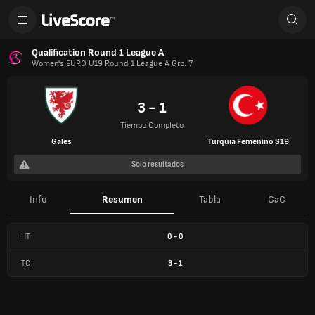
Qualification Round 1 League A
Women's EURO U19 Round 1 League A Grp. 7
3 - 1
Tiempo Completo
Gales
Turquía Femenino S19
Solo resultados
Info
Resumen
Tabla
CaC
HT
0
-
0
TC
3
-
1