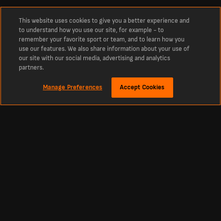
This website uses cookies to give you a better experience and
to understand how you use our site, for example - to
remember your favorite sport or team, and to learn how you
use our features. We also share information about your use of
our site with our social media, advertising and analytics
partners.
Manage Preferences
Accept Cookies
Información
Últimos resultados de fútbol y fixtures de LiveScore
El lugar número uno para conocer los resultados de fútbol en directo, cricket,
tenis, básquetbol, hockey y comparaciones de las
mejores casas de apuestas
deportivas en línea. LiveScore es la parada obligatoria para conocer los últimos
resultados y noticias de fútbol de todo el mundo. Obtén tablas actualizadas,
fixtures y resultados de todas las ligas y competencias principales del mundo
del fútbol en vivo, incluida la Primera División, Liga MX, Primera A, Copa
Libertadores, Premier League, La Liga y las competencias más importantes de
Europa como la Champions League y la Europa League