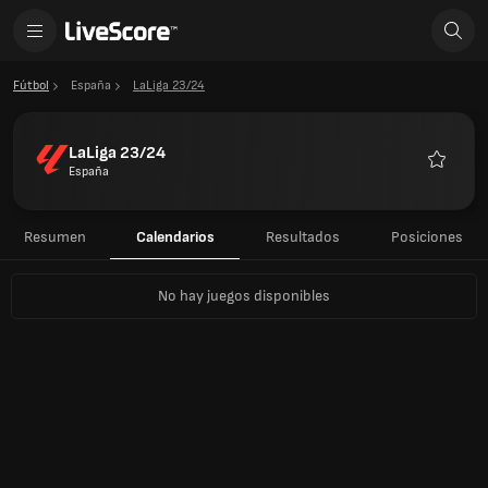
Fútbol
España
LaLiga 23/24
LaLiga 23/24
España
Favorito
Resumen
Calendarios
Resultados
Posiciones
No hay juegos disponibles