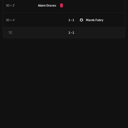
90 + 2'
Adam Oravec
90 + 4'
1 - 1
Marek Fabry
TC
1
-
1