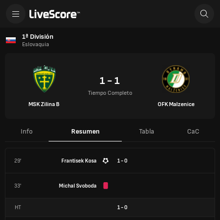
1ª División
Eslovaquia
1 - 1
Tiempo Completo
MSK Zilina B
OFK Malzenice
Info
Resumen
Tabla
CaC
29'
Frantisek Kosa
1 - 0
33'
Michal Svoboda
HT
1
-
0