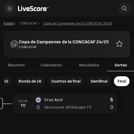
Fútbol
CONCACAF
Copa de Campeones de la CONCACAF 24/25
Copa de Campeones de la CONCACAF 24/25
CONCACAF
Favorito
Resumen
Calendarios
Resultados
Sorteo
e 32
Ronda de 16
Cuartos de final
Semifinal
Final
5
Cruz Azul
02 JUN.
TC
0
Vancouver Whitecaps FC