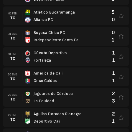
5
Atlético Bucaramanga
01 FEB.
TC
0
Alianza FC
0
Boyacá Chicó FC
31 ENE.
TC
1
Independiente Santa Fe
1
Cúcuta Deportivo
31 ENE.
TC
1
Fortaleza
1
América de Cali
30 ENE.
TC
1
Once Caldas
2
Jaguares de Córdoba
29 ENE.
TC
3
La Equidad
2
Águilas Doradas Rionegro
29 ENE.
TC
1
Deportivo Cali