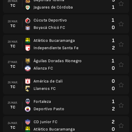
28 MAR.
TC
1
Jaguares de Córdoba
1
Cúcuta Deportivo
28 MAR.
TC
0
Boyacá Chicó FC
1
Atlético Bucaramanga
28 MAR.
TC
2
Independiente Santa Fe
1
Águilas Doradas Rionegro
27 MAR.
TC
0
Alianza FC
0
América de Cali
26 MAR.
TC
0
Llaneros FC
1
Fortaleza
25 MAR.
TC
2
Deportivo Pasto
2
CD Junior FC
24 MAR.
TC
0
Atlético Bucaramanga