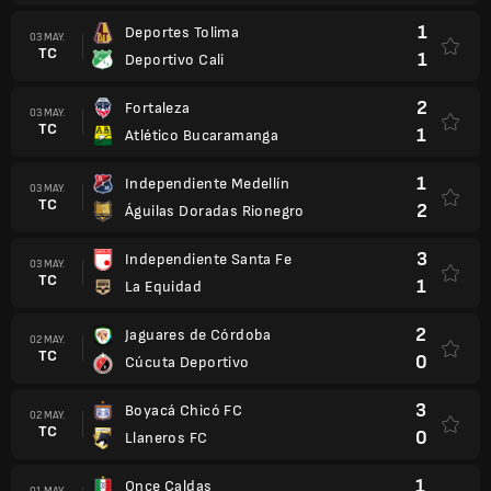
1
Deportes Tolima
03 MAY.
TC
1
Deportivo Cali
2
Fortaleza
03 MAY.
TC
1
Atlético Bucaramanga
1
Independiente Medellín
03 MAY.
TC
2
Águilas Doradas Rionegro
3
Independiente Santa Fe
03 MAY.
TC
1
La Equidad
2
Jaguares de Córdoba
02 MAY.
TC
0
Cúcuta Deportivo
3
Boyacá Chicó FC
02 MAY.
TC
0
Llaneros FC
1
Once Caldas
01 MAY.