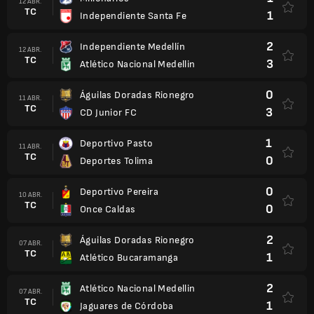
12 ABR.
TC
1
Independiente Santa Fe
2
Independiente Medellín
12 ABR.
TC
3
Atlético Nacional Medellin
0
Águilas Doradas Rionegro
11 ABR.
TC
3
CD Junior FC
1
Deportivo Pasto
11 ABR.
TC
0
Deportes Tolima
0
Deportivo Pereira
10 ABR.
TC
0
Once Caldas
2
Águilas Doradas Rionegro
07 ABR.
TC
1
Atlético Bucaramanga
2
Atlético Nacional Medellin
07 ABR.
TC
1
Jaguares de Córdoba