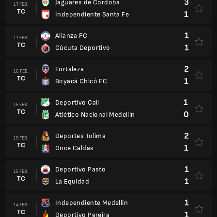
3
Jaguares de Córdoba
17 FEB.
TC
1
Independiente Santa Fe
1
Alianza FC
17 FEB.
TC
1
Cúcuta Deportivo
2
Fortaleza
16 FEB.
TC
1
Boyacá Chicó FC
1
Deportivo Cali
15 FEB.
TC
0
Atlético Nacional Medellin
2
Deportes Tolima
15 FEB.
TC
1
Once Caldas
1
Deportivo Pasto
15 FEB.
TC
1
La Equidad
1
Independiente Medellín
14 FEB.
TC
1
Deportivo Pereira