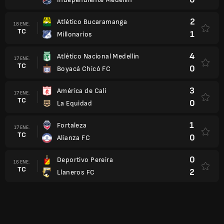
2
Atlético Bucaramanga
18 ENE.
TC
1
Millonarios
4
Atlético Nacional Medellin
17 ENE.
TC
0
Boyacá Chicó FC
3
América de Cali
17 ENE.
TC
0
La Equidad
1
Fortaleza
17 ENE.
TC
0
Alianza FC
0
Deportivo Pereira
16 ENE.
TC
2
Llaneros FC