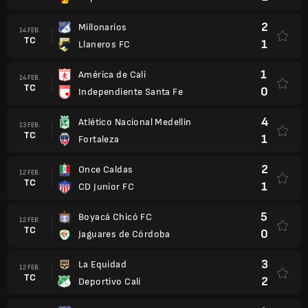
2
Millonarios
14 FEB.
TC
1
Llaneros FC
1
América de Cali
14 FEB.
TC
0
Independiente Santa Fe
4
Atlético Nacional Medellin
13 FEB.
TC
1
Fortaleza
2
Once Caldas
12 FEB.
TC
1
CD Junior FC
5
Boyacá Chicó FC
12 FEB.
TC
0
Jaguares de Córdoba
3
La Equidad
12 FEB.
TC
2
Deportivo Cali