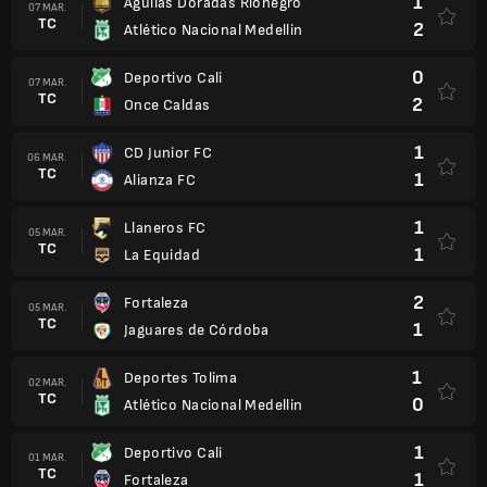
1
Águilas Doradas Rionegro
07 MAR.
TC
2
Atlético Nacional Medellin
0
Deportivo Cali
07 MAR.
TC
2
Once Caldas
1
CD Junior FC
06 MAR.
TC
1
Alianza FC
1
Llaneros FC
05 MAR.
TC
1
La Equidad
2
Fortaleza
05 MAR.
TC
1
Jaguares de Córdoba
1
Deportes Tolima
02 MAR.
TC
0
Atlético Nacional Medellin
1
Deportivo Cali
01 MAR.
TC
1
Fortaleza