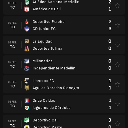
2
Atlético Nacional Medellin
05 FEB.
TC
1
América de Cali
2
Deportivo Pereira
03 FEB.
TC
3
CD Junior FC
0
La Equidad
02 FEB.
TC
0
Deportes Tolima
0
Millonarios
02 FEB.
TC
0
Independiente Medellín
1
Llaneros FC
02 FEB.
TC
1
Águilas Doradas Rionegro
1
Once Caldas
01 FEB.
TC
1
Jaguares de Córdoba
3
Deportivo Cali
01 FEB.
TC
0
Deportivo Pasto