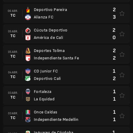
2
Deportivo Pereira
06 ABR.
TC
3
Alianza FC
2
Cúcuta Deportivo
05 ABR.
TC
0
América de Cali
2
Deportes Tolima
05 ABR.
TC
2
Independiente Santa Fe
1
CD Junior FC
04 ABR.
TC
2
Deportivo Cali
1
Fortaleza
03 ABR.
TC
1
La Equidad
1
Once Caldas
03 ABR.
TC
1
Independiente Medellín
1
Jaguares de Córdoba