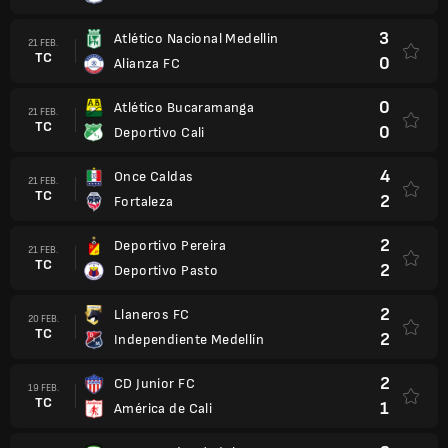
3
Atlético Nacional Medellin
21 FEB.
TC
0
Alianza FC
0
Atlético Bucaramanga
21 FEB.
TC
0
Deportivo Cali
4
Once Caldas
21 FEB.
TC
2
Fortaleza
2
Deportivo Pereira
21 FEB.
TC
2
Deportivo Pasto
2
Llaneros FC
20 FEB.
TC
2
Independiente Medellín
2
CD Junior FC
19 FEB.
TC
1
América de Cali