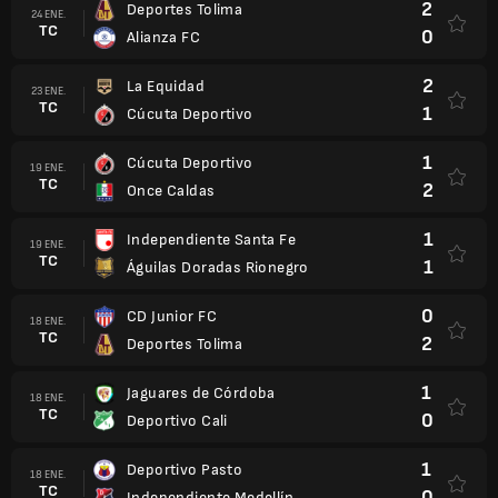
2
Deportes Tolima
24 ENE.
TC
0
Alianza FC
2
La Equidad
23 ENE.
TC
1
Cúcuta Deportivo
1
Cúcuta Deportivo
19 ENE.
TC
2
Once Caldas
1
Independiente Santa Fe
19 ENE.
TC
1
Águilas Doradas Rionegro
0
CD Junior FC
18 ENE.
TC
2
Deportes Tolima
1
Jaguares de Córdoba
18 ENE.
TC
0
Deportivo Cali
1
Deportivo Pasto
18 ENE.
TC
0
Independiente Medellín