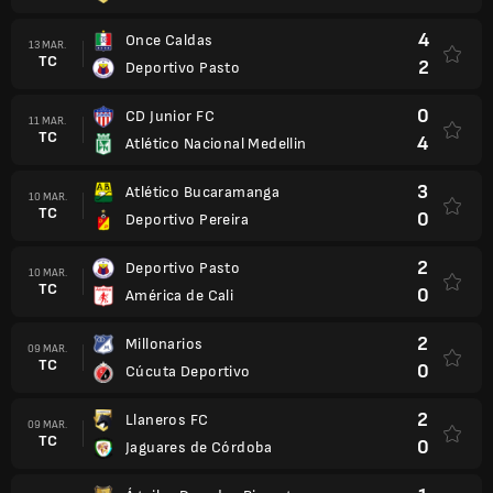
4
Once Caldas
13 MAR.
TC
2
Deportivo Pasto
0
CD Junior FC
11 MAR.
TC
4
Atlético Nacional Medellin
3
Atlético Bucaramanga
10 MAR.
TC
0
Deportivo Pereira
2
Deportivo Pasto
10 MAR.
TC
0
América de Cali
2
Millonarios
09 MAR.
TC
0
Cúcuta Deportivo
2
Llaneros FC
09 MAR.
TC
0
Jaguares de Córdoba