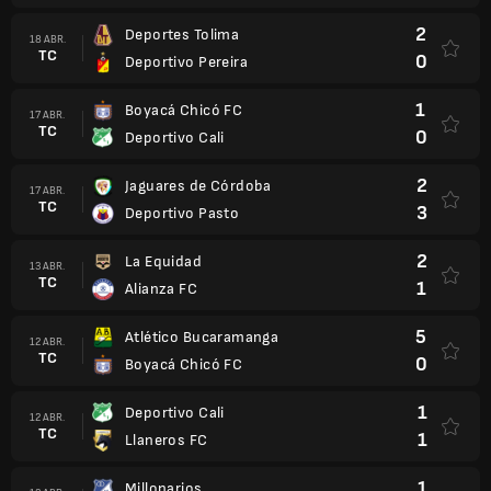
2
Deportes Tolima
18 ABR.
TC
0
Deportivo Pereira
1
Boyacá Chicó FC
17 ABR.
TC
0
Deportivo Cali
2
Jaguares de Córdoba
17 ABR.
TC
3
Deportivo Pasto
2
La Equidad
13 ABR.
TC
1
Alianza FC
5
Atlético Bucaramanga
12 ABR.
TC
0
Boyacá Chicó FC
1
Deportivo Cali
12 ABR.
TC
1
Llaneros FC
1
Millonarios