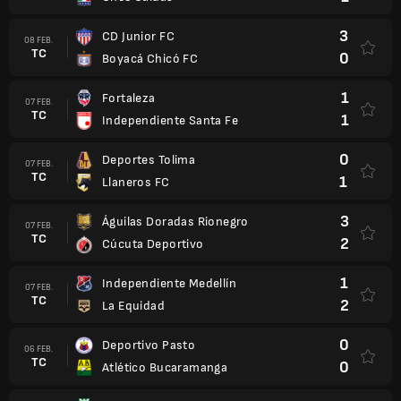
3
CD Junior FC
08 FEB.
TC
0
Boyacá Chicó FC
1
Fortaleza
07 FEB.
TC
1
Independiente Santa Fe
0
Deportes Tolima
07 FEB.
TC
1
Llaneros FC
3
Águilas Doradas Rionegro
07 FEB.
TC
2
Cúcuta Deportivo
1
Independiente Medellín
07 FEB.
TC
2
La Equidad
0
Deportivo Pasto
06 FEB.
TC
0
Atlético Bucaramanga