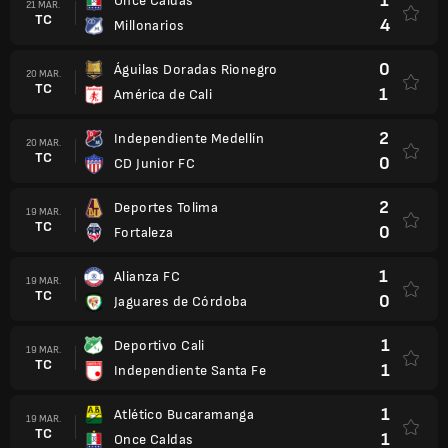
1
Once Caldas
21 MAR.
TC
4
Millonarios
0
Águilas Doradas Rionegro
20 MAR.
TC
1
América de Cali
2
Independiente Medellín
20 MAR.
TC
0
CD Junior FC
2
Deportes Tolima
19 MAR.
TC
0
Fortaleza
1
Alianza FC
19 MAR.
TC
0
Jaguares de Córdoba
1
Deportivo Cali
19 MAR.
TC
1
Independiente Santa Fe
1
Atlético Bucaramanga
19 MAR.
TC
1
Once Caldas