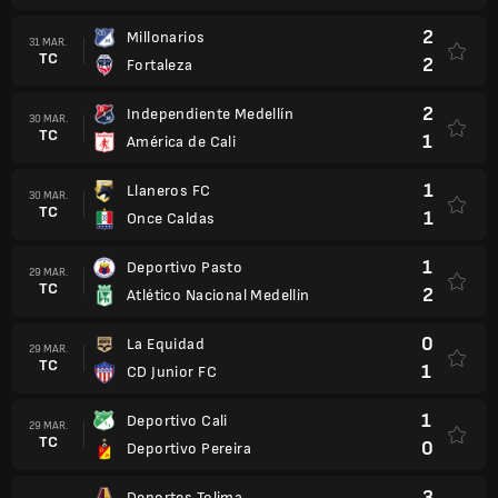
2
Millonarios
31 MAR.
TC
2
Fortaleza
2
Independiente Medellín
30 MAR.
TC
1
América de Cali
1
Llaneros FC
30 MAR.
TC
1
Once Caldas
1
Deportivo Pasto
29 MAR.
TC
2
Atlético Nacional Medellin
0
La Equidad
29 MAR.
TC
1
CD Junior FC
1
Deportivo Cali
29 MAR.
TC
0
Deportivo Pereira
3
Deportes Tolima