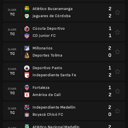
2
Atlético Bucaramanga
25 ABR.
TC
2
Jaguares de Córdoba
1
Cúcuta Deportivo
24 ABR.
TC
1
CD Junior FC
2
Millonarios
24 ABR.
TC
0
Deportes Tolima
1
Deportivo Pasto
23 ABR.
TC
2
Independiente Santa Fe
1
Fortaleza
23 ABR.
TC
2
América de Cali
2
Independiente Medellín
22 ABR.
TC
0
Boyacá Chicó FC
2
Atlético Nacional Medellin