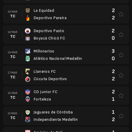
2
La Equidad
18 MAR.
TC
2
Deportivo Pereira
2
Deportivo Pasto
18 MAR.
TC
0
Boyacá Chicó FC
3
Millonarios
18 MAR.
TC
0
Atlético Nacional Medellin
2
Llaneros FC
17 MAR.
TC
2
Cúcuta Deportivo
2
CD Junior FC
16 MAR.
TC
1
Fortaleza
1
Jaguares de Córdoba
15 MAR.
TC
2
Independiente Medellín