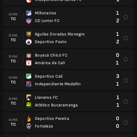
1
Millonarios
25 ENE.
TC
2
CD Junior FC
1
Águilas Doradas Rionegro
25 ENE.
TC
2
Deportivo Pasto
0
Boyacá Chicó FC
25 ENE.
TC
1
América de Cali
3
Deportivo Cali
24 ENE.
TC
1
Independiente Medellín
1
Llaneros FC
24 ENE.
TC
1
Atlético Bucaramanga
0
Deportivo Pereira
24 ENE.
TC
0
Fortaleza