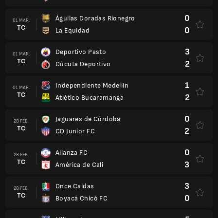
0
Águilas Doradas Rionegro
01 MAR.
TC
0
La Equidad
3
Deportivo Pasto
01 MAR.
TC
2
Cúcuta Deportivo
1
Independiente Medellín
01 MAR.
TC
2
Atlético Bucaramanga
0
Jaguares de Córdoba
28 FEB.
TC
2
CD Junior FC
0
Alianza FC
28 FEB.
TC
3
América de Cali
3
Once Caldas
28 FEB.
TC
0
Boyacá Chicó FC