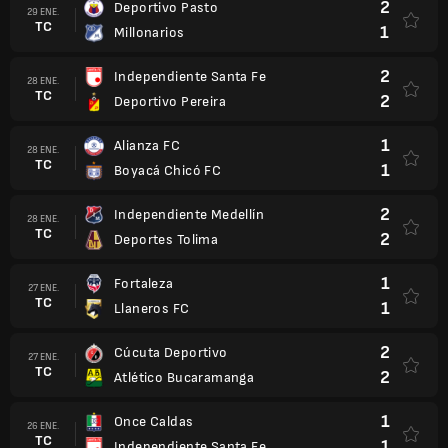
2
Deportivo Pasto
29 ENE.
TC
1
Millonarios
2
Independiente Santa Fe
28 ENE.
TC
2
Deportivo Pereira
1
Alianza FC
28 ENE.
TC
1
Boyacá Chicó FC
2
Independiente Medellín
28 ENE.
TC
2
Deportes Tolima
1
Fortaleza
27 ENE.
TC
1
Llaneros FC
2
Cúcuta Deportivo
27 ENE.
TC
2
Atlético Bucaramanga
1
Once Caldas
26 ENE.
TC
1
Independiente Santa Fe