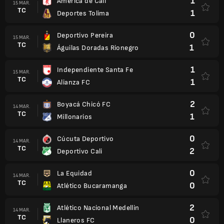
1
América de Cali
15 MAR.
TC
1
Deportes Tolima
0
Deportivo Pereira
15 MAR.
TC
1
Águilas Doradas Rionegro
1
Independiente Santa Fe
15 MAR.
TC
1
Alianza FC
2
Boyacá Chicó FC
14 MAR.
TC
1
Millonarios
0
Cúcuta Deportivo
14 MAR.
TC
2
Deportivo Cali
0
La Equidad
14 MAR.
TC
0
Atlético Bucaramanga
2
Atlético Nacional Medellin
14 MAR.
TC
0
Llaneros FC