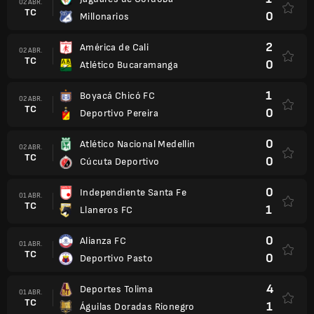
02 ABR.
TC
0
Millonarios
2
América de Cali
02 ABR.
TC
0
Atlético Bucaramanga
1
Boyacá Chicó FC
02 ABR.
TC
0
Deportivo Pereira
0
Atlético Nacional Medellin
02 ABR.
TC
0
Cúcuta Deportivo
0
Independiente Santa Fe
01 ABR.
TC
1
Llaneros FC
0
Alianza FC
01 ABR.
TC
0
Deportivo Pasto
4
Deportes Tolima
01 ABR.
TC
1
Águilas Doradas Rionegro