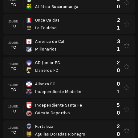
21 ABR.
TC
0
Atlético Bucaramanga
2
Once Caldas
20 ABR.
TC
1
La Equidad
3
América de Cali
20 ABR.
TC
1
Millonarios
2
CD Junior FC
19 ABR.
TC
0
Llaneros FC
0
Alianza FC
19 ABR.
TC
1
Independiente Medellín
5
Independiente Santa Fe
19 ABR.
TC
0
Cúcuta Deportivo
2
Fortaleza
19 ABR.
TC
0
Águilas Doradas Rionegro