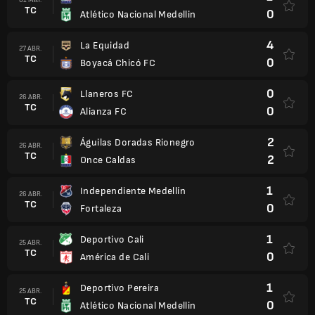
TC
0
Atlético Nacional Medellin
4
La Equidad
27 ABR.
TC
0
Boyacá Chicó FC
0
Llaneros FC
26 ABR.
TC
0
Alianza FC
2
Águilas Doradas Rionegro
26 ABR.
TC
2
Once Caldas
1
Independiente Medellín
26 ABR.
TC
0
Fortaleza
1
Deportivo Cali
25 ABR.
TC
0
América de Cali
1
Deportivo Pereira
25 ABR.
TC
0
Atlético Nacional Medellin