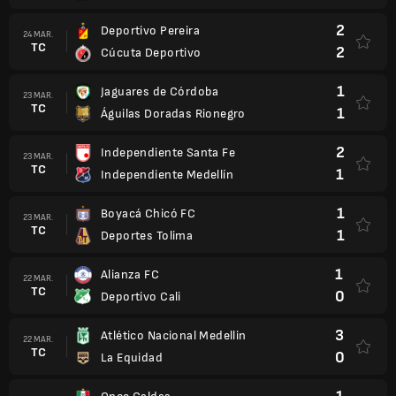
2
Deportivo Pereira
24 MAR.
TC
2
Cúcuta Deportivo
1
Jaguares de Córdoba
23 MAR.
TC
1
Águilas Doradas Rionegro
2
Independiente Santa Fe
23 MAR.
TC
1
Independiente Medellín
1
Boyacá Chicó FC
23 MAR.
TC
1
Deportes Tolima
1
Alianza FC
22 MAR.
TC
0
Deportivo Cali
3
Atlético Nacional Medellin
22 MAR.
TC
0
La Equidad