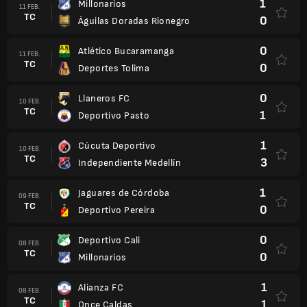
1
Millonarios
11 FEB.
TC
0
Águilas Doradas Rionegro
0
Atlético Bucaramanga
11 FEB.
TC
0
Deportes Tolima
0
Llaneros FC
10 FEB.
TC
1
Deportivo Pasto
1
Cúcuta Deportivo
10 FEB.
TC
3
Independiente Medellín
1
Jaguares de Córdoba
09 FEB.
TC
0
Deportivo Pereira
0
Deportivo Cali
08 FEB.
TC
0
Millonarios
1
Alianza FC
08 FEB.
TC
1
Once Caldas