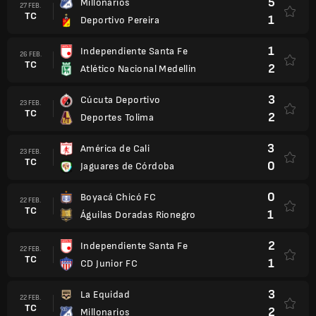
5
Millonarios
27 FEB.
TC
1
Deportivo Pereira
1
Independiente Santa Fe
26 FEB.
TC
2
Atlético Nacional Medellin
3
Cúcuta Deportivo
23 FEB.
TC
2
Deportes Tolima
3
América de Cali
23 FEB.
TC
0
Jaguares de Córdoba
0
Boyacá Chicó FC
22 FEB.
TC
1
Águilas Doradas Rionegro
2
Independiente Santa Fe
22 FEB.
TC
1
CD Junior FC
3
La Equidad
22 FEB.
TC
2
Millonarios