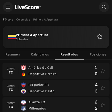
Fútbol
Colombia
Primera A Apertura
Primera A Apertura
Colombia
Favorito
Resumen
Calendarios
Resultados
Posiciones
1
América de Cali
03 MAY.
TC
0
Deportivo Pereira
4
CD Junior FC
03 MAY.
TC
3
Deportivo Pasto
2
Alianza FC
03 MAY.
TC
2
Millonarios