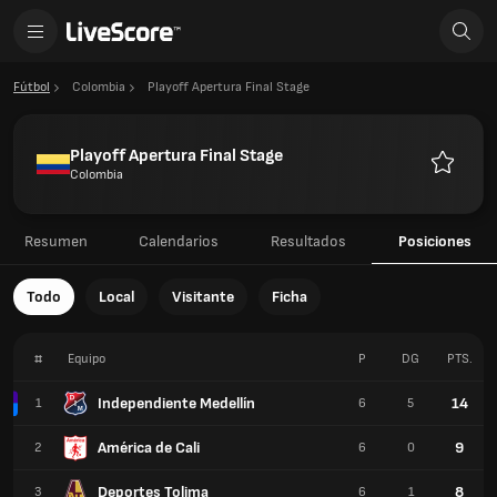
Fútbol
Colombia
Playoff Apertura Final Stage
Playoff Apertura Final Stage
Colombia
Favorito
Resumen
Calendarios
Resultados
Posiciones
Todo
Local
Visitante
Ficha
#
Equipo
P
DG
PTS.
Independiente Medellín
14
1
6
5
América de Cali
9
2
6
0
Deportes Tolima
8
3
6
1