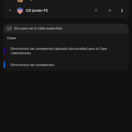
CD Junior FC
1
4
6
-6
Gira para ver la tabla expandida
Clave
Eliminatoria del campeonato (plaza(s) adicional(es) para la Copa
Libertadores)
Eliminatoria del campeonato