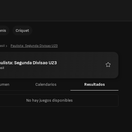
enis
Críquet
asil
Paulista: Segunda Divisao U23
ulista: Segunda Divisao U23
sil
Favoritos
umen
Calendarios
Resultados
No hay juegos disponibles