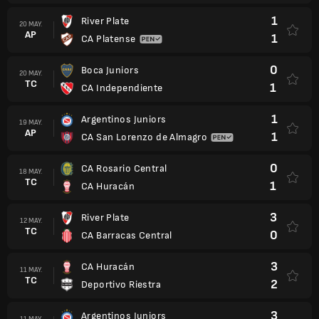
1
River Plate
20 MAY.
AP
1
CA Platense
0
Boca Juniors
20 MAY.
TC
1
CA Independiente
1
Argentinos Juniors
19 MAY.
AP
1
CA San Lorenzo de Almagro
0
CA Rosario Central
18 MAY.
TC
1
CA Huracán
3
River Plate
12 MAY.
TC
0
CA Barracas Central
3
CA Huracán
11 MAY.
TC
2
Deportivo Riestra
3
Argentinos Juniors
11 MAY.