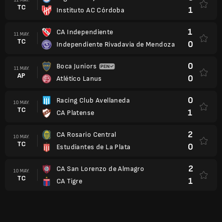
TC
1
Instituto AC Córdoba
1
CA Independiente
11 MAY.
TC
0
Independiente Rivadavia de Mendoza
0
Boca Juniors
11 MAY.
AP
0
Atlético Lanus
0
Racing Club Avellaneda
10 MAY.
TC
1
CA Platense
2
CA Rosario Central
10 MAY.
TC
0
Estudiantes de La Plata
2
CA San Lorenzo de Almagro
10 MAY.
TC
1
CA Tigre