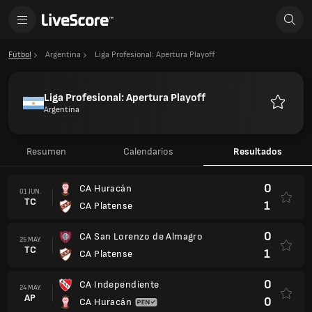
Fútbol
Argentina
Liga Profesional: Apertura Playoff
Liga Profesional: Apertura Playoff
Argentina
Favorito
Resumen
Calendarios
Resultados
0
CA Huracán
01 JUN.
TC
1
CA Platense
0
CA San Lorenzo de Almagro
25 MAY.
TC
1
CA Platense
0
CA Independiente
24 MAY.
AP
0
CA Huracán