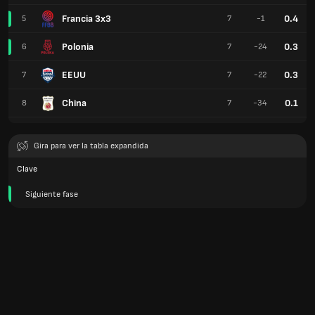
Francia 3x3
0.4
5
7
-1
Polonia
0.3
6
7
-24
EEUU
0.3
7
7
-22
China
0.1
8
7
-34
Gira para ver la tabla expandida
Clave
Siguiente fase