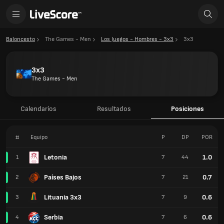
Baloncesto
The Games - Men
Los Juegos - Hombres - 3x3
3x3
3x3
The Games - Men
Calendarios
Resultados
Posiciones
#
Equipo
P
DP
POR
Letonia
1.0
1
7
44
Países Bajos
0.7
2
7
21
Lituania 3x3
0.6
3
7
9
Serbia
0.6
4
7
6