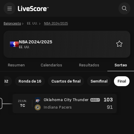
Baloncesto
EE. UU.
NBA 2024/2025
NBA 2024/2025
EE. UU.
Favorito
Resumen
Calendarios
Resultados
Sorteo
e 32
Ronda de 16
Cuartos de final
Semifinal
Final
103
Oklahoma City Thunder
23 JUN.
TC
91
Indiana Pacers