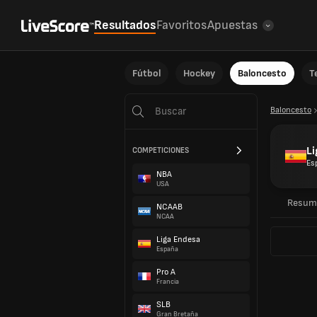
Resultados
Favoritos
Apuestas
Fútbol
Hockey
Baloncesto
T
Baloncesto
Li
COMPETICIONES
Es
NBA
USA
Resum
NCAAB
NCAA
Liga Endesa
España
Pro A
Francia
SLB
Gran Bretaña