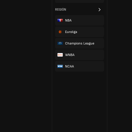
REGIÓN
NBA
Euroliga
Champions League
WNBA
NCAA