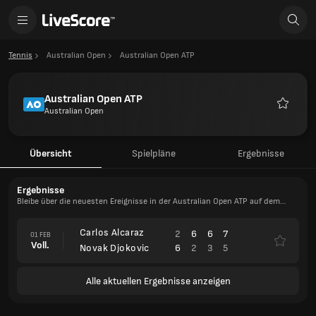
Tennis
Australian Open
Australian Open ATP
Australian Open ATP
Australian Open
Favorite
Übersicht
Spielpläne
Ergebnisse
Ergebnisse
Bleibe über die neuesten Ereignisse in der Australian Open ATP auf dem
Laufenden
Carlos Alcaraz
2
6
6
7
01 FEB
Voll.
6
2
3
5
Novak Djokovic
Alle aktuellen Ergebnisse anzeigen