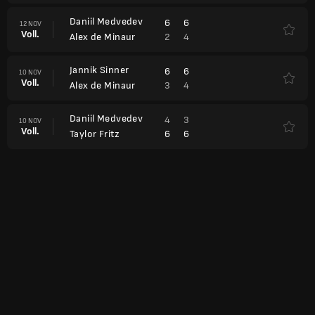
Daniil Medvedev
6
6
12 NOV
Voll.
2
4
Alex de Minaur
Jannik Sinner
6
6
10 NOV
Voll.
3
4
Alex de Minaur
Daniil Medvedev
4
3
10 NOV
Voll.
6
6
Taylor Fritz