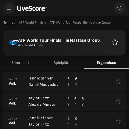
Tennis
ATP World Finals
ATP World Tour Finals, Ilie Nastase Group
ATP World Tour Finals, Ilie Nastase Group
ATP World Finals
Favorite
Übersicht
Spielpläne
Ergebnisse
Jannik Sinner
6
6
14 NOV
Voll.
3
4
Daniil Medvedev
Taylor Fritz
5
6
6
14 NOV
Voll.
7
4
3
Alex de Minaur
Jannik Sinner
6
6
12 NOV
Voll.
4
4
Taylor Fritz