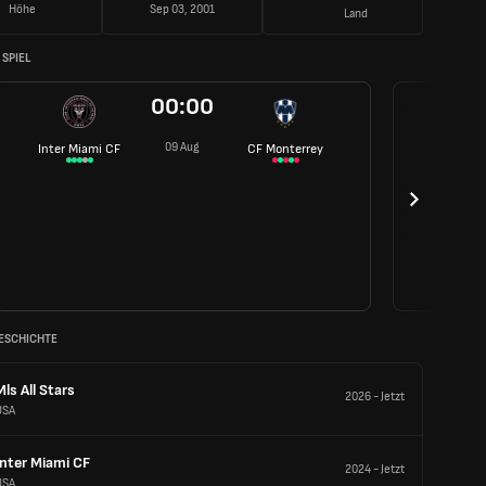
Höhe
Sep 03, 2001
Land
SPIEL
00:00
09 Aug
Inter Miami CF
CF Monterrey
ESCHICHTE
Mls All Stars
2026
-
Jetzt
USA
Inter Miami CF
2024
-
Jetzt
USA