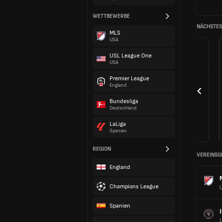
WETTBEWERBE
NÄCHSTES 
MLS
USA
USL League One
USA
Premier League
England
Bundesliga
Deutschland
LaLiga
Spanien
REGION
VEREINSG
England
Champions League
Spanien