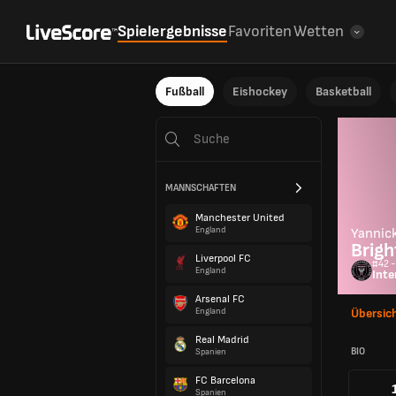
Spielergebnisse
Favoriten
Wetten
Fußball
Eishockey
Basketball
MANNSCHAFTEN
Manchester United
England
Yannic
Brigh
Liverpool FC
#42 -
England
Inte
Arsenal FC
England
Übersic
Real Madrid
BIO
Spanien
FC Barcelona
Spanien