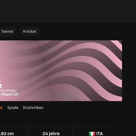
Tennis
Kricket
k
t
 Verteidiger
r Miami CF
ht
Spiele
Statistiken
183 cm
24 Jahre
ITA