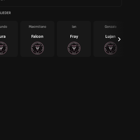
LIEDER
undo
Maximiliano
Ian
Gonzalo
ura
Falcon
Fray
Lujan