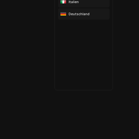
Italien
Deutschland