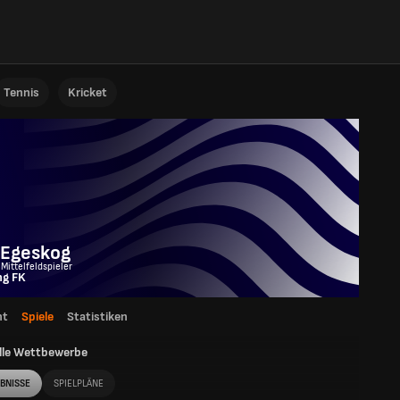
Tennis
Kricket
-Egeskog
 Mittelfeldspieler
ng FK
ht
Spiele
Statistiken
lle Wettbewerbe
BNISSE
SPIELPLÄNE