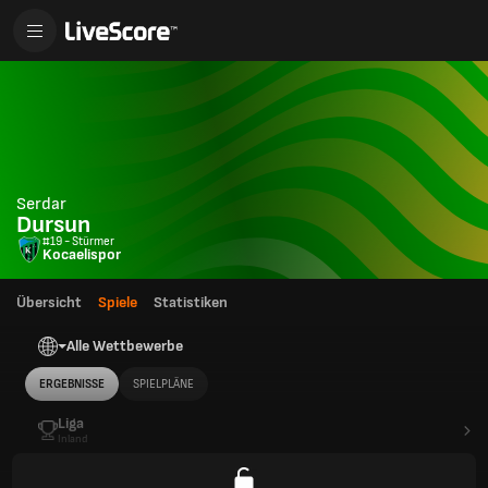
Serdar
Dursun
#19 - Stürmer
Kocaelispor
Übersicht
Spiele
Statistiken
Alle Wettbewerbe
ERGEBNISSE
SPIELPLÄNE
Liga
Inland