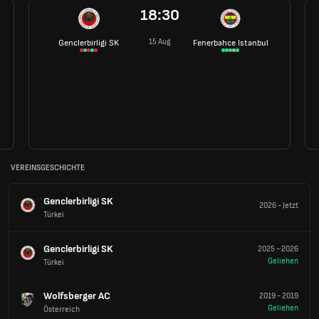
18:30
15 Aug
Genclerbirligi SK
Fenerbahce Istanbul
VEREINSGESCHICHTE
Genclerbirligi SK
2026
-
Jetzt
Türkei
Genclerbirligi SK
2025
-
2026
Geliehen
Türkei
Wolfsberger AC
2019
-
2019
Geliehen
Österreich