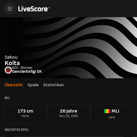
Sekou
Koita
#22 - Stürmer
Genclerbirligi SK
Übersicht
Spiele
Statistiken
BIO
173 cm
26 Jahre
MLI
Höhe
Nov 28, 1999
Land
NÄCHSTES SPIEL