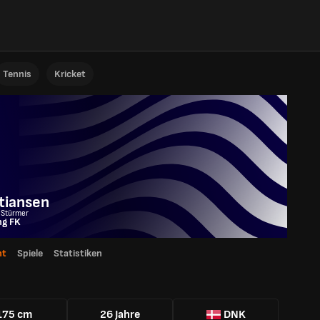
Tennis
Kricket
tiansen
 Stürmer
ng FK
ht
Spiele
Statistiken
175 cm
26 Jahre
DNK