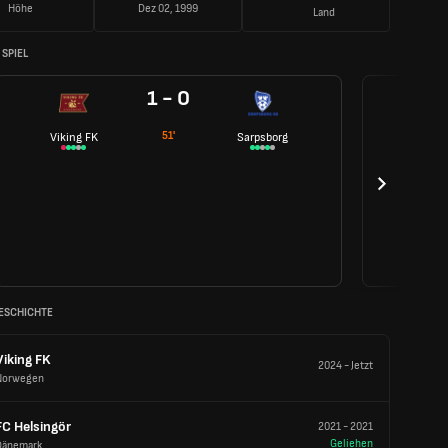
Höhe
Dez 02, 1999
Land
SPIEL
1 - 0
51'
Viking FK
Sarpsborg
ESCHICHTE
Viking FK
2024
-
Jetzt
Norwegen
FC Helsingör
2021
-
2021
Geliehen
Dänemark