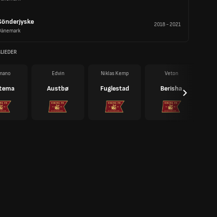
Sönderjyske
2018
-
2021
Dänemark
LIEDER
mano
Edvin
Niklas Kemp
Veton
tema
Austbø
Fuglestad
Berisha