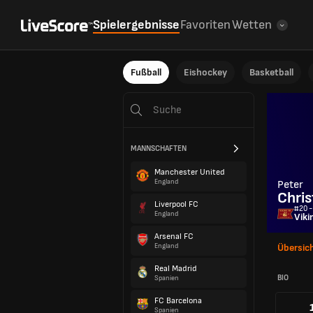
Spielergebnisse
Favoriten
Wetten
Fußball
Eishockey
Basketball
MANNSCHAFTEN
Manchester United
England
Peter
Chris
Liverpool FC
#20 -
England
Viki
Arsenal FC
England
Übersic
Real Madrid
BIO
Spanien
FC Barcelona
Spanien