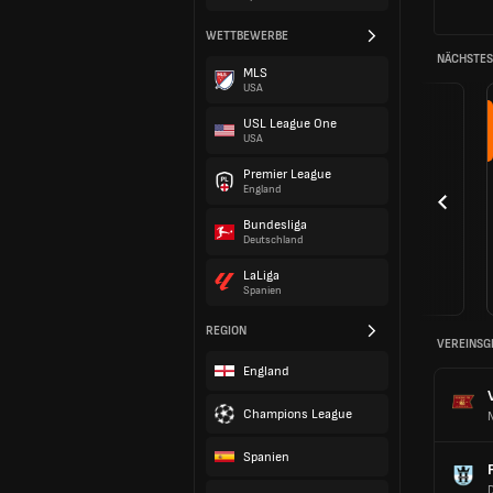
WETTBEWERBE
NÄCHSTES 
MLS
USA
USL League One
USA
Premier League
England
Bundesliga
Deutschland
LaLiga
Spanien
REGION
VEREINSG
England
Champions League
Spanien