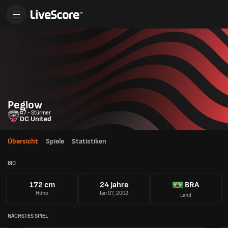
Peglow
#7 - Stürmer
DC United
Übersicht
Spiele
Statistiken
BIO
172 cm
24 Jahre
BRA
Höhe
Jan 07, 2002
Land
NÄCHSTES SPIEL