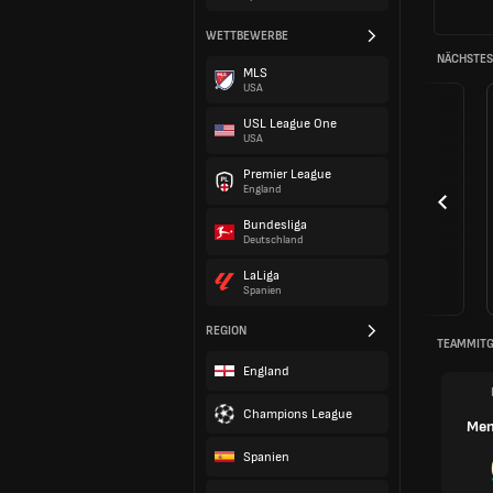
WETTBEWERBE
NÄCHSTES 
MLS
USA
USL League One
USA
Premier League
England
Bundesliga
Deutschland
LaLiga
Spanien
REGION
TEAMMITG
England
Champions League
Men
Spanien