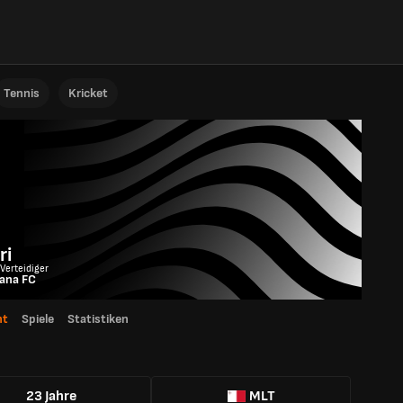
Tennis
Kricket
ri
 Verteidiger
iana FC
ht
Spiele
Statistiken
23 Jahre
MLT