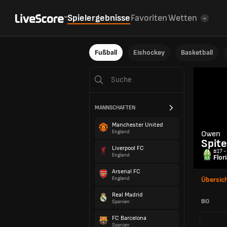
Spielergebnisse
Favoriten
Wetten
Fußball
Eishockey
Basketball
MANNSCHAFTEN
Manchester United
England
Owen
Spite
Liverpool FC
#17 -
England
Flor
Arsenal FC
England
Übersic
Real Madrid
BIO
Spanien
FC Barcelona
Spanien