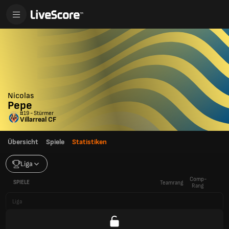
Nicolas
Pepe
#19 - Stürmer
Villarreal CF
Übersicht
Spiele
Statistiken
Liga
Comp-
SPIELE
Teamrang
Rang
Liga