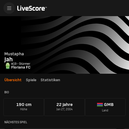
Mustapha
Jah
#19 - Stürmer
Floriana FC
Übersicht
Spiele
Statistiken
BIO
190 cm
22 Jahre
GMB
Höhe
Jan 27, 2004
Land
NÄCHSTES SPIEL