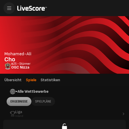
Mohamed-Ali
Cho
#25 - Stürmer
OGC Nizza
Übersicht
Spiele
Statistiken
Alle Wettbewerbe
ERGEBNISSE
SPIELPLÄNE
Liga
Inland