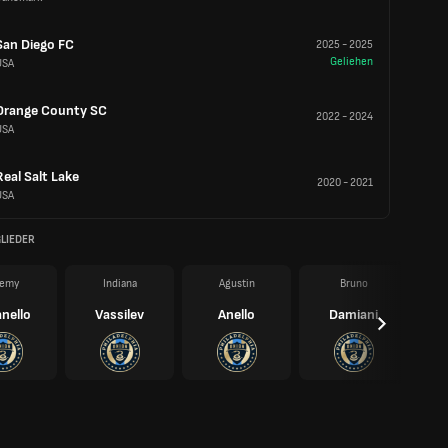
San Diego FC
2025
-
2025
Geliehen
USA
Orange County SC
2022
-
2024
USA
Real Salt Lake
2020
-
2021
USA
LIEDER
remy
Indiana
Agustin
Bruno
nello
Vassilev
Anello
Damiani
Ko