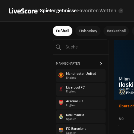
Spielergebnisse
Favoriten
Wetten
Fußball
Eishockey
Basketball
MANNSCHAFTEN
Manchester United
England
Milan
Iloski
Liverpool FC
#10 -
England
Phil
Arsenal FC
England
Übersic
Real Madrid
BIO
Spanien
FC Barcelona
Spanien