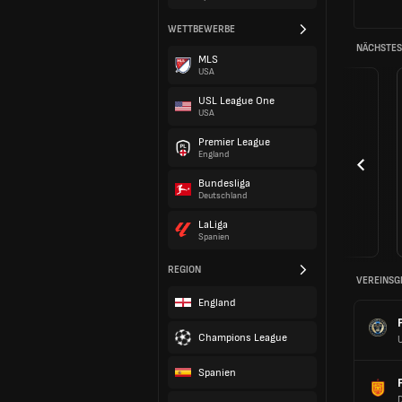
WETTBEWERBE
NÄCHSTES 
MLS
USA
USL League One
USA
Premier League
England
Bundesliga
Deutschland
LaLiga
Spanien
REGION
VEREINSG
England
Champions League
Spanien