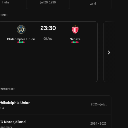
Höhe
Jul 29, 1999
Land
SPIEL
23:30
09 Aug
Philadelphia Union
Necaxa
ESCHICHTE
Philadelphia Union
2025
-
Jetzt
USA
FC Nordsjälland
2024
-
2025
Dänemark