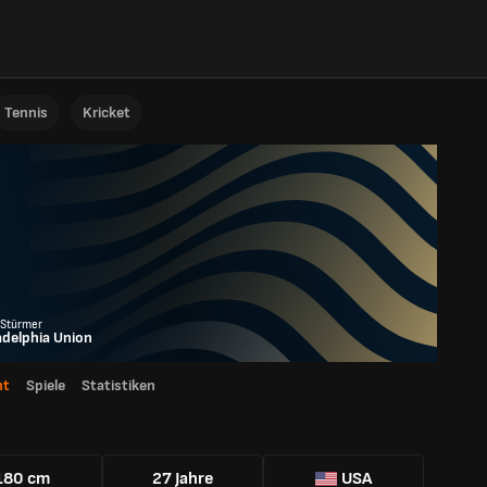
Tennis
Kricket
 Stürmer
adelphia Union
ht
Spiele
Statistiken
180 cm
27 Jahre
USA