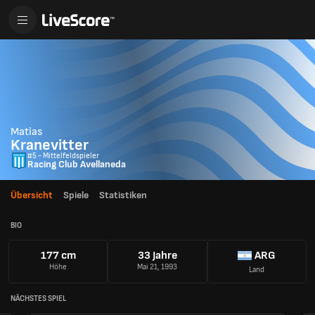
Matias
Kranevitter
#5 - Mittelfeldspieler
Racing Club Avellaneda
Übersicht
Spiele
Statistiken
BIO
177 cm
33 Jahre
ARG
Höhe
Mai 21, 1993
Land
NÄCHSTES SPIEL