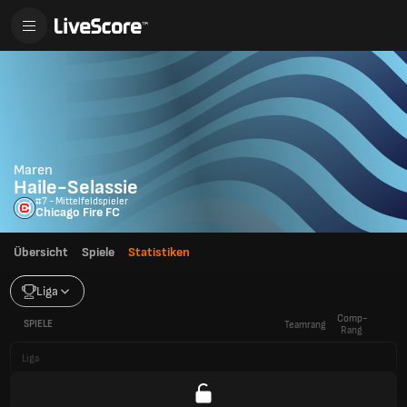
Maren
Haile-Selassie
#7 - Mittelfeldspieler
Chicago Fire FC
Übersicht
Spiele
Statistiken
Liga
Comp-
SPIELE
Teamrang
Rang
Liga