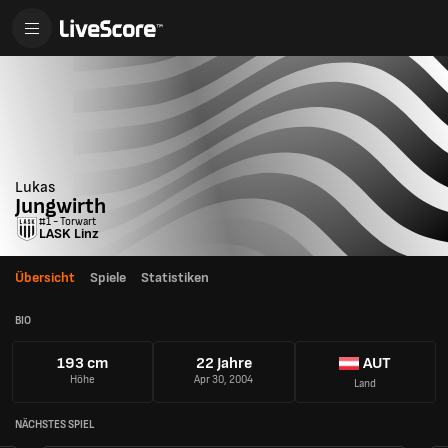
Lukas
Jungwirth
#1 - Torwart
LASK Linz
Übersicht
Spiele
Statistiken
BIO
193 cm
22 Jahre
AUT
Höhe
Apr 30, 2004
Land
NÄCHSTES SPIEL