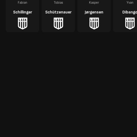
Fabian
Tobias
Kasper
Yvan
Schillinger
Schützenauer
Jørgensen
Dibang