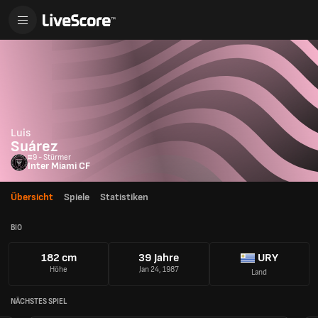
Luis
Suárez
#9 - Stürmer
Inter Miami CF
Übersicht
Spiele
Statistiken
BIO
182 cm
39 Jahre
URY
Höhe
Jan 24, 1987
Land
NÄCHSTES SPIEL