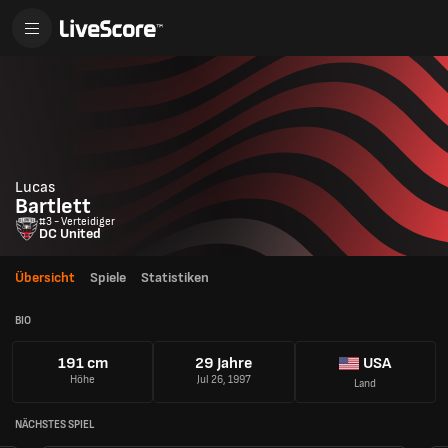
Lucas
Bartlett
#3 - Verteidiger
DC United
Übersicht
Spiele
Statistiken
BIO
191 cm
29 Jahre
USA
Höhe
Jul 26, 1997
Land
NÄCHSTES SPIEL