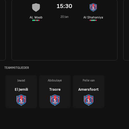
15:30
20 Jan
AL Waab
Al Shahaniya
TEAMMITGLIEDER
Jawad
Abdoulaye
Pelle van
El Jemili
Traore
Amersfoort