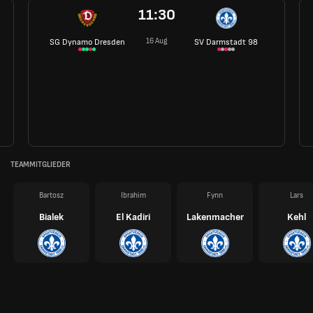
11:30
16 Aug
SG Dynamo Dresden
SV Darmstadt 98
TEAMMITGLIEDER
Bartosz
Ibrahim
Fynn
Lars
Bialek
El Kadiri
Lakenmacher
Kehl