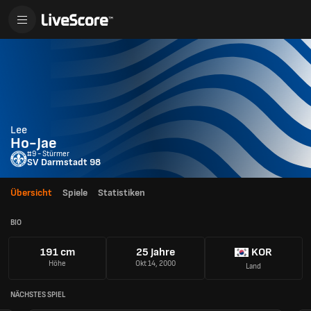
Lee
Ho-Jae
#9 - Stürmer
SV Darmstadt 98
Übersicht
Spiele
Statistiken
BIO
191 cm
25 Jahre
KOR
Höhe
Okt 14, 2000
Land
NÄCHSTES SPIEL