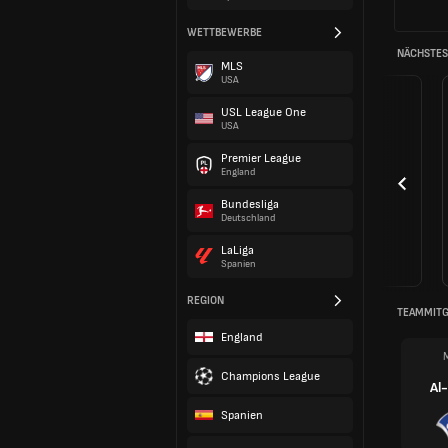
WETTBEWERBE
NÄCHSTES 
MLS
USA
USL League One
USA
Premier League
England
Bundesliga
Deutschland
LaLiga
Spanien
REGION
TEAMMITG
England
M
Champions League
Al
Spanien