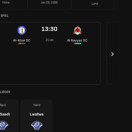
Höhe
Jan 28, 1996
Land
SPIEL
13:30
21 Jan
Al-Khor SC
Al Rayyan SC
LIEDER
ajid
Halid
-Saadi
Lwaliwa