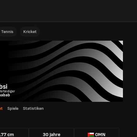
Tennis
Kricket
bsi
Verteidiger
habab
ht
Spiele
Statistiken
177 cm
30 Jahre
OMN