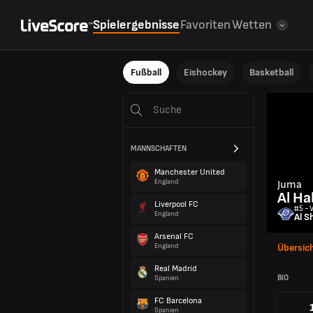
Spielergebnisse
Favoriten
Wetten
Fußball
Eishockey
Basketball
MANNSCHAFTEN
Manchester United
England
Juma
Al Ha
Liverpool FC
#5 - 
England
Al S
Arsenal FC
England
Übersic
Real Madrid
BIO
Spanien
FC Barcelona
Spanien