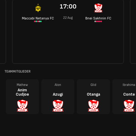
17:00
22 Aug
Maccabi Netanya FC
Bnei Sakhnin FC
TEAMMITGLIEDER
Mathew
Alon
Glid
Ibrahima
Anim
Cudjoe
Azugi
Otanga
Conte