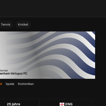
Tennis
Kricket
Stürmer
tenham Hotspur FC
ht
Spiele
Statistiken
25 Jahre
ENG