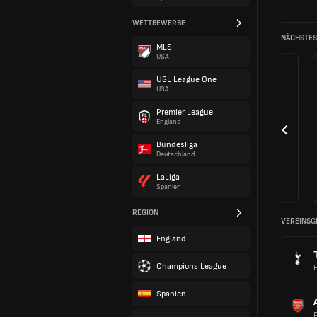
WETTBEWERBE
NÄCHSTES 
MLS
USA
USL League One
USA
Premier League
England
Bundesliga
Deutschland
LaLiga
Spanien
REGION
VEREINSG
England
Champions League
Spanien