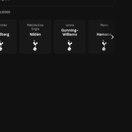
LIEDER
hinka
Matilda Elsa
Lenna
Maika
Engla
Gunning-
dberg
Nildén
Williams
Hamano