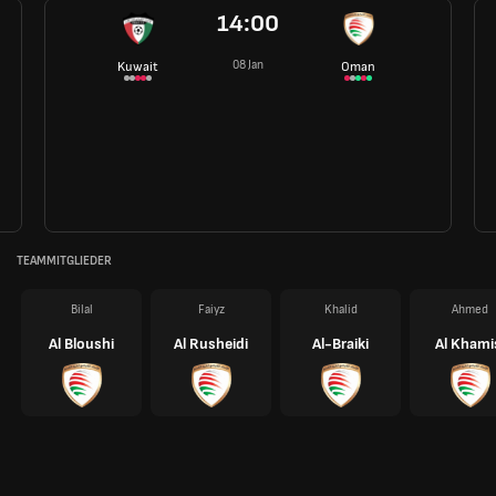
14:00
08 Jan
Kuwait
Oman
TEAMMITGLIEDER
Bilal
Faiyz
Khalid
Ahmed
Al Bloushi
Al Rusheidi
Al-Braiki
Al Khami