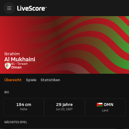
Ibrahim
Al Mukhaini
#1 - Torwart
Oman
Übersicht
Spiele
Statistiken
BIO
194 cm
29 Jahre
OMN
Höhe
Jun 20, 1997
Land
NÄCHSTES SPIEL