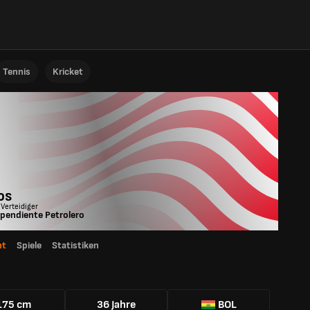
Tennis
Kricket
os
 Verteidiger
pendiente Petrolero
ht
Spiele
Statistiken
175 cm
36 Jahre
BOL