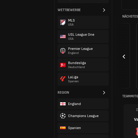
WETTBEWERBE
NÄCHSTES 
MLS
USA
USL League One
USA
Premier League
England
Bundesliga
Deutschland
LaLiga
Spanien
REGION
TEAMMITG
England
D
Champions League
V
Spanien