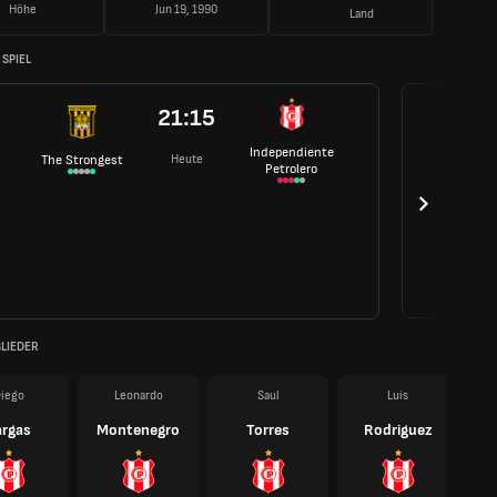
Höhe
Jun 19, 1990
Land
SPIEL
21:15
Independiente
Heute
The Strongest
Petrolero
LIEDER
iego
Leonardo
Saul
Luis
argas
Montenegro
Torres
Rodriguez