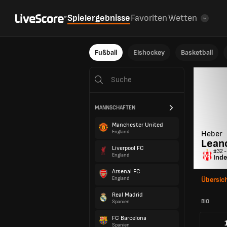
Spielergebnisse
Favoriten
Wetten
Fußball
Eishockey
Basketball
MANNSCHAFTEN
Manchester United
England
Heber
Lean
Liverpool FC
#32 -
England
Inde
Arsenal FC
England
Übersic
Real Madrid
BIO
Spanien
FC Barcelona
Spanien