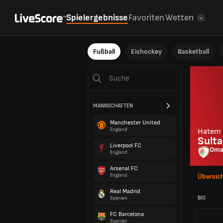
Spielergebnisse
Favoriten
Wetten
Fußball
Eishockey
Basketball
MANNSCHAFTEN
Manchester United
England
Hatem
Sult
Liverpool FC
Oma
England
Arsenal FC
England
Übersic
Real Madrid
BIO
Spanien
FC Barcelona
Spanien