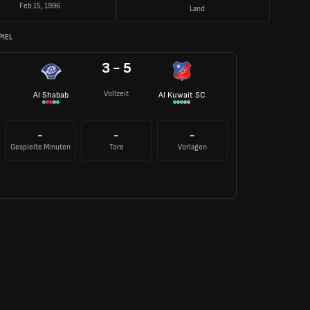
Feb 15, 1996
Land
PIEL
3 - 5
Vollzeit
Al Shabab
Al Kuwait SC
-
-
-
Gespielte Minuten
Tore
Vorlagen