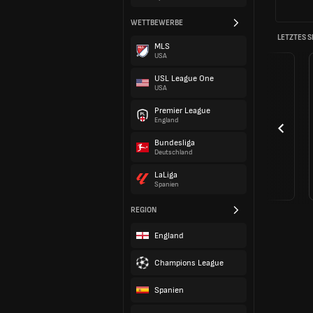
WETTBEWERBE
LETZTES S
MLS
USA
USL League One
USA
Premier League
England
Bundesliga
Deutschland
LaLiga
Spanien
REGION
England
Champions League
Spanien