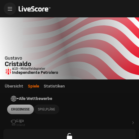
Gustavo
Cristaldo
#19 - Mittelfeldspieler
Independiente Petrolero
Übersicht
Spiele
Statistiken
Alle Wettbewerbe
ERGEBNISSE
SPIELPLÄNE
Liga
Inland