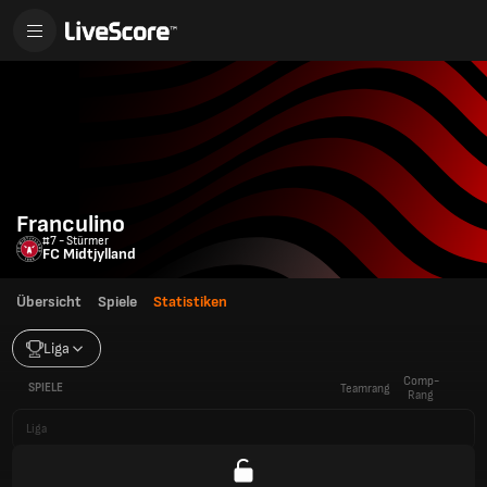
Franculino
#7 - Stürmer
FC Midtjylland
Übersicht
Spiele
Statistiken
Liga
Comp-
SPIELE
Teamrang
Rang
Liga