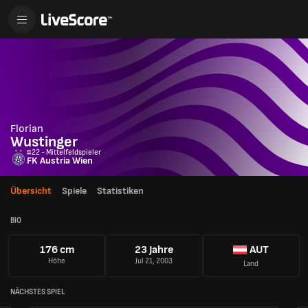
Florian
Wustinger
#22 - Mittelfeldspieler
FK Austria Wien
Übersicht
Spiele
Statistiken
BIO
176 cm
23 Jahre
AUT
Höhe
Jul 21, 2003
Land
NÄCHSTES SPIEL