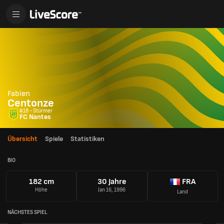
Fabien
Centonze
#18 - Stürmer
FC Nantes
Übersicht
Spiele
Statistiken
BIO
182 cm
30 Jahre
FRA
Höhe
Jan 16, 1996
Land
NÄCHSTES SPIEL