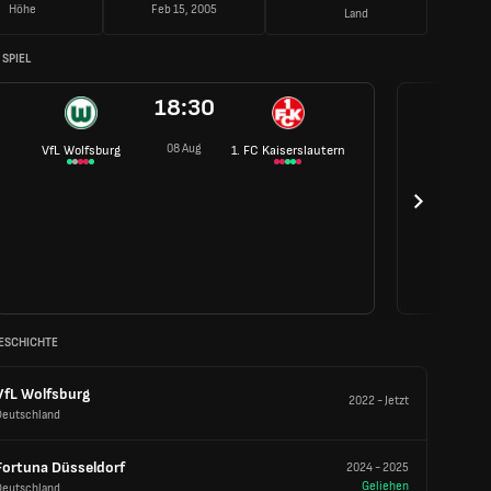
Höhe
Feb 15, 2005
Land
SPIEL
18:30
08 Aug
VfL Wolfsburg
1. FC Kaiserslautern
ESCHICHTE
VfL Wolfsburg
2022
-
Jetzt
Deutschland
Fortuna Düsseldorf
2024
-
2025
Geliehen
Deutschland