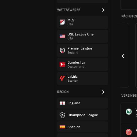
WETTBEWERBE
NÄCHSTES 
MLS
USA
USL League One
USA
Premier League
England
Bundesliga
Deutschland
LaLiga
Spanien
REGION
VEREINSG
England
Champions League
Spanien