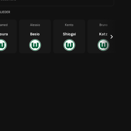
LIEDER
amed
Alessio
Kento
Bruno
oura
Besio
Shiogai
Katz