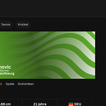
Tennis
Kricket
novic
 Stürmer
Wolfsburg
ht
Spiele
Statistiken
188 cm
21 Jahre
DEU