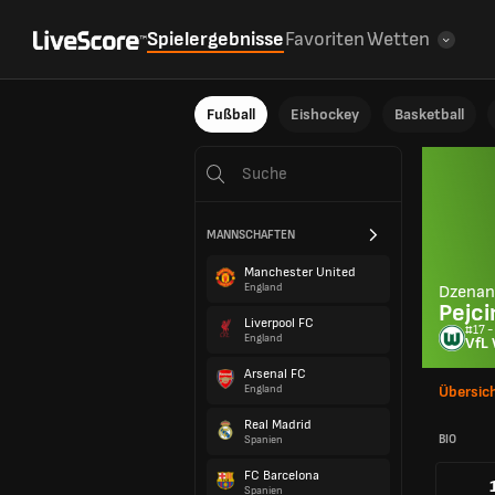
Spielergebnisse
Favoriten
Wetten
Fußball
Eishockey
Basketball
MANNSCHAFTEN
Manchester United
England
Dzenan
Pejci
Liverpool FC
#17 -
England
VfL 
Arsenal FC
England
Übersic
Real Madrid
BIO
Spanien
FC Barcelona
Spanien