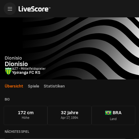
Dionisio
Dionisio
#27 - Mittelfeldspieler
Ypiranga FC RS
Übersicht
Spiele
Statistiken
BIO
172 cm
32 Jahre
BRA
Höhe
Apr 17, 1994
Land
NÄCHSTES SPIEL