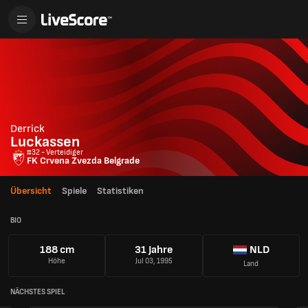
Derrick
Luckassen
#32 - Verteidiger
FK Crvena Zvezda Belgrade
Übersicht
Spiele
Statistiken
BIO
188 cm
31 Jahre
NLD
Höhe
Jul 03, 1995
Land
NÄCHSTES SPIEL