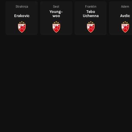
Strahinja
Seol
Franklin
Adem
Young-
Tebo
Erakovic
woo
Uchenna
Avdic