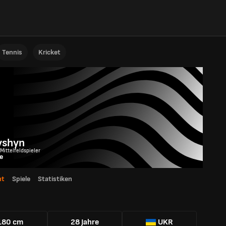
Tennis
Kricket
yshyn
 Mittelfeldspieler
e
ht
Spiele
Statistiken
180 cm
28 Jahre
UKR