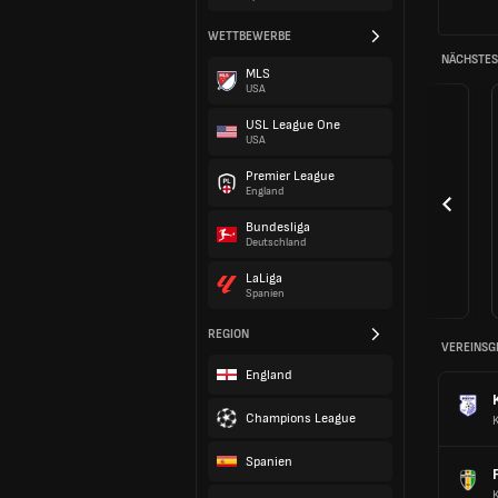
WETTBEWERBE
NÄCHSTES 
MLS
USA
USL League One
USA
Premier League
England
Bundesliga
Deutschland
LaLiga
Spanien
REGION
VEREINSG
England
Champions League
Spanien