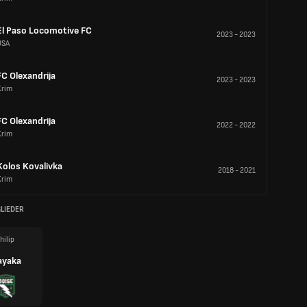
El Paso Locomotive FC
2023
-
2023
USA
FC Olexandrija
2023
-
2023
Krim
FC Olexandrija
2022
-
2022
Krim
Kolos Kovalivka
2018
-
2021
Krim
LIEDER
hilip
yaka