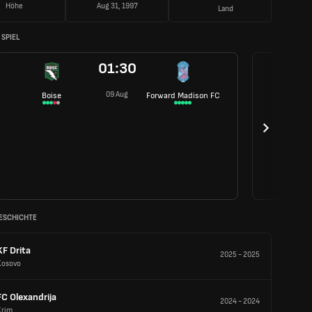
Höhe
Aug 31, 1997
Land
SPIEL
01:30
09 Aug
Boise
Forward Madison FC
ESCHICHTE
KF Drita
2025
-
2025
Kosovo
FC Olexandrija
2024
-
2024
Krim