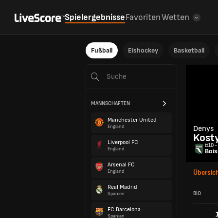
Spielergebnisse
Favoriten
Wetten
Fußball
Eishockey
Basketball
MANNSCHAFTEN
Manchester United
England
Denys
Kost
Liverpool FC
#10 -
England
Bois
Arsenal FC
England
Übersic
Real Madrid
BIO
Spanien
FC Barcelona
Spanien