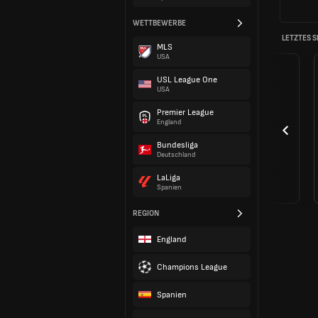
WETTBEWERBE
LETZTES S
MLS
USA
USL League One
USA
Premier League
England
Bundesliga
Deutschland
LaLiga
Spanien
REGION
England
Champions League
Spanien