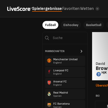
Spielergebnisse
Favoriten
Wetten
Fußball
Eishockey
Basketball
MANNSCHAFTEN
Manchester United
England
David
Brow
Liverpool FC
HJK
England
Arsenal FC
England
Übersic
Real Madrid
BIO
Spanien
FC Barcelona
Spanien