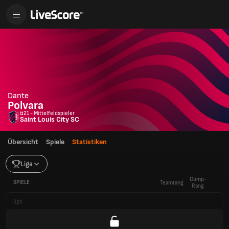
Dante
Polvara
#21 - Mittelfeldspieler
Saint Louis City SC
Übersicht
Spiele
Statistiken
Liga
Comp-
SPIELE
Teamrang
Rang
Liga